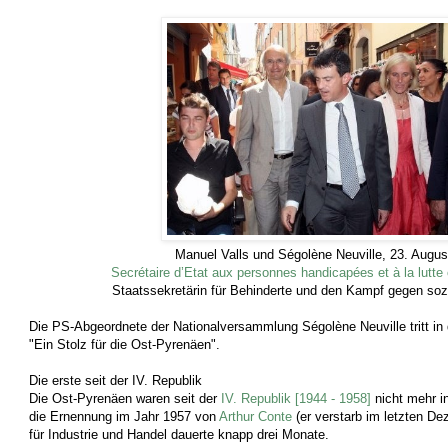
Manuel Valls und Ségolène Neuville, 23. Augus
Secrétaire d’Etat aux personnes handicapées et à la lutte 
Staatssekretärin für Behinderte und den Kampf gegen so
Die PS-Abgeordnete der Nationalversammlung Ségolène Neuville tritt in 
"Ein Stolz für die Ost-Pyrenäen".
Die erste seit der IV. Republik
Die Ost-Pyrenäen waren seit der
IV. Republik [1944 - 1958]
nicht mehr in
die Ernennung im Jahr 1957 von
Arthur Conte
(er verstarb im letzten De
für Industrie und Handel dauerte knapp drei Monate.