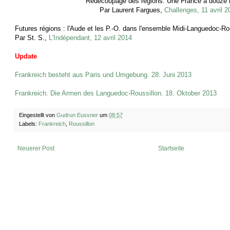
Redécoupage des régions. Une France à douze r
Par Laurent Fargues,
Challenges, 11 avril 2
Futures régions : l'Aude et les P.-O. dans l'ensemble Midi-Languedoc-Ro
Par St. S.,
L'Indépendant, 12 avril 2014
Update
Frankreich besteht aus Paris und Umgebung. 28. Juni 2013
Frankreich. Die Armen des Languedoc-Roussillon. 18. Oktober 2013
Eingestellt von
Gudrun Eussner
um
08:57
Labels:
Frankreich
,
Roussillon
Neuerer Post
Startseite