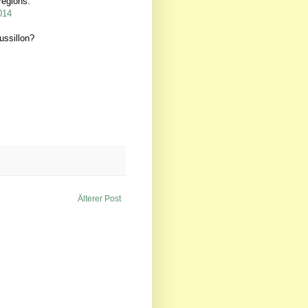
égions.
014
ussillon?
Älterer Post