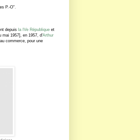
es P.-O".
ent depuis
la IVe République
et
u mai 1957], en 1957, d'
Arthur
 et au commerce, pour une