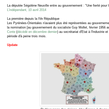
La députée Ségolène Neuville entre au gouvernement : "Une fierté pour l
L'indépendant, 10 avril 2014
La première depuis la IVe République
Les Pyrénées-Orientales n'avaient plus été représentées au gouvernem
la nomination [au gouvernement du socialiste Guy Mollet, février 1956 a
Conte
(
décédé en décembre dernier
) au secrétariat d'Etat à l'Industrie
période d'à peine trois mois.
Update