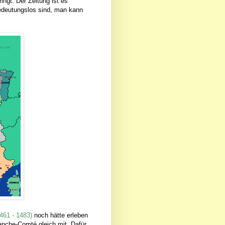
ringt. Der Zeitung ist es
edeutungslos sind, man kann
461 - 1483)
noch hätte erleben
ranche-Comté gleich mit. Dafür