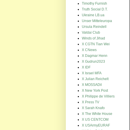
Timothy Furnish
Truth Social D.T.
Ukraine LB.ua
Unser Mitteleuropa
Ursula Reindell
Valdai Club
Winds of Jihad
X CGTN Tian Wei
X CNews
X Dagmar Henn
X Gudrun2023
X IDF
X Israel MFA
X Julian Reichelt
X MOSSADil
X New York Post
X Philippe de Villiers
X Press TV
X Sarah Knafo
X The White House
X US CENTCOM
X USArmyEURAF