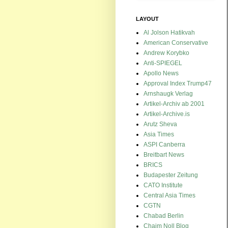
LAYOUT
Al Jolson Hatikvah
American Conservative
Andrew Korybko
Anti-SPIEGEL
Apollo News
Approval Index Trump47
Arnshaugk Verlag
Artikel-Archiv ab 2001
Artikel-Archive.is
Arutz Sheva
Asia Times
ASPI Canberra
Breitbart News
BRICS
Budapester Zeitung
CATO Institute
Central Asia Times
CGTN
Chabad Berlin
Chaim Noll Blog