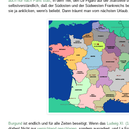
auch nur nach Paris statt
, in dem Teil, den Le Figaro auf die Startseite b
selbstverständlich, daß der Südosten und der Südwesten Frankreichs b
sie ja anklicken, wenn's beliebt. Dann träumt man vom nächsten Urlaub.
Burgund
ist endlich und für alle Zeiten beseitigt. Wenn das
Ludwig XI. (1
dürfen! Nicht nur
vernichtend geschlagen
, sondern ausradiert, und La F