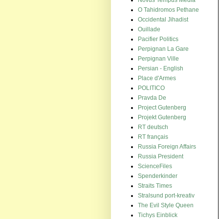
O Tahidromos Pethane
Occidental Jihadist
Ouillade
Pacifier Politics
Perpignan La Gare
Perpignan Ville
Persian - English
Place d'Armes
POLITICO
Pravda De
Project Gutenberg
Projekt Gutenberg
RT deutsch
RT français
Russia Foreign Affairs
Russia President
ScienceFiles
Spenderkinder
Straits Times
Stralsund port-kreativ
The Evil Style Queen
Tichys Einblick