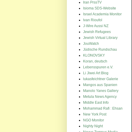
Iran PrssTV
Isioma SDS-Website
Israel Academia Monitor
Ivan Rioufol
J-Wire Aussi NZ
Jewish Refugees
Jewish Virtual Library
JouWatch
Jüdische Rundschau
KLONOVSKY
Koran, deutsch
Lebensspuren e.V.
Li Jiwei Art Blog
lukasfeichtner Galerie
Mangos aus Spanien
Manolo Yanes Gallery
Metula News Agency
Middle East Info
Mohammad Rafi : Ehsan
New York Post
NGO Monitor
Nighty Night
Novus Tempus Media