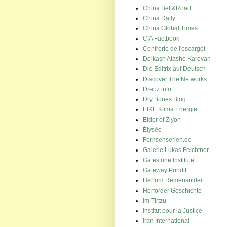
China Belt&Road
China Daily
China Global Times
CIA Factbook
Confrérie de l'escargot
Delkash Atashe Karevan
Die Editrix auf Deutsch
Discover The Networks
Dreuz.info
Dry Bones Blog
EIKE Klima Energie
Elder of Ziyon
Élysée
Fernsehserien.de
Galerie Lukas Feichtner
Gatestone Institute
Gateway Pundit
Herford Remensnider
Herforder Geschichte
Im Tirtzu
Institut pour la Justice
Iran International